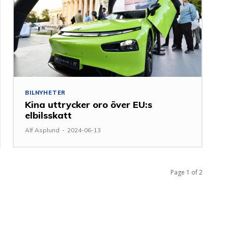
BILNYHETER
Kina uttrycker oro över EU:s
elbilsskatt
Alf Asplund
-
2024-06-13
Page 1 of 2