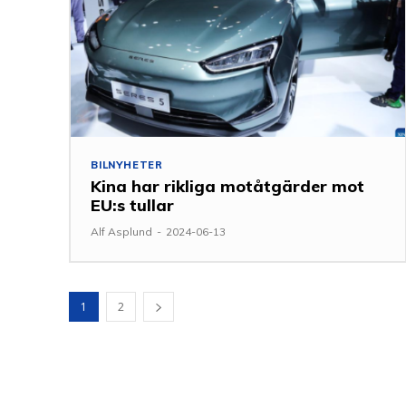
BILNYHETER
Kina har rikliga motåtgärder mot
EU:s tullar
Alf Asplund
-
2024-06-13
1
2