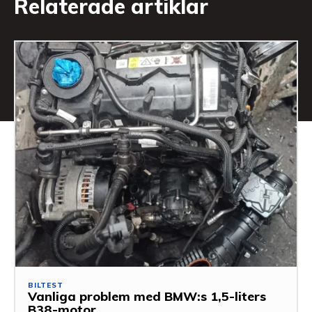
Relaterade artiklar
BILTEST
Vanliga problem med BMW:s 1,5-liters
B38-motor