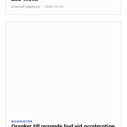
Emanuel Lagerquist
-
2024-12-03
BILNYHETER
Orsaker till pysande ljud vid acceleration