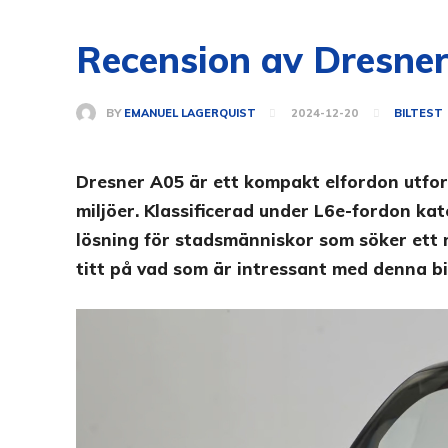
Recension av Dresner A
BY
EMANUEL LAGERQUIST
2024-12-20
BILTEST
Dresner A05 är ett kompakt elfordon utform
miljöer. Klassificerad under L6e-fordon kat
lösning för stadsmänniskor som söker ett m
titt på vad som är intressant med denna bi