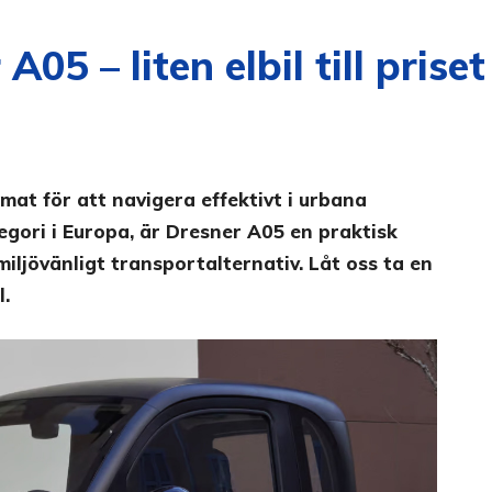
05 – liten elbil till prise
at för att navigera effektivt i urbana
egori i Europa, är Dresner A05 en praktisk
iljövänligt transportalternativ. Låt oss ta en
l.