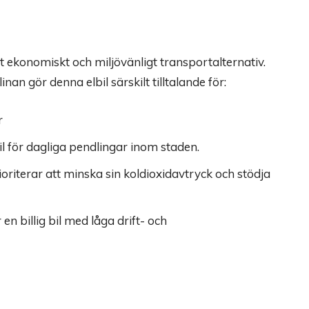
tt ekonomiskt och miljövänligt transportalternativ.
an gör denna elbil särskilt tilltalande för:
r
il för dagliga pendlingar inom staden.
iterar att minska sin koldioxidavtryck och stödja
n billig bil med låga drift- och