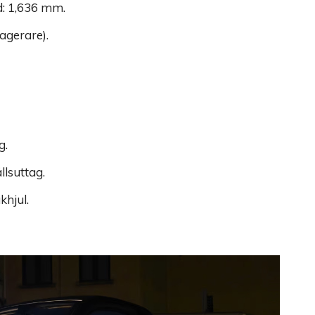
d: 1,636 mm.
agerare).
g.
llsuttag.
hjul.