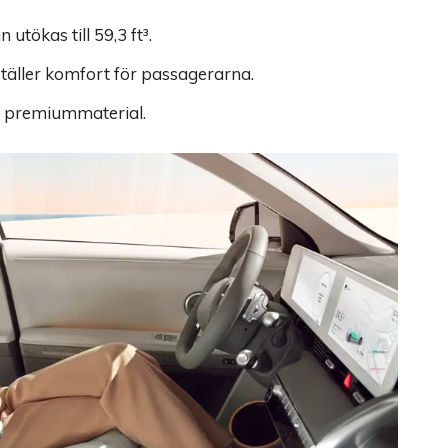
tökas till 59,3 ft³.
äller komfort för passagerarna.
d premiummaterial.