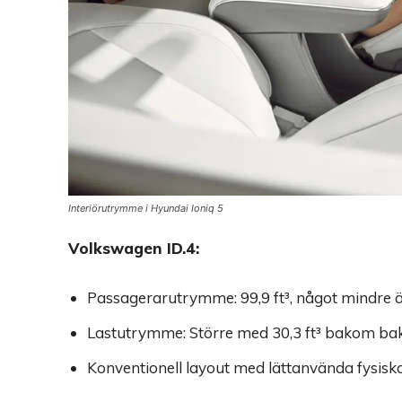
Interiörutrymme i Hyundai Ioniq 5
Volkswagen ID.4:
Passagerarutrymme: 99,9 ft³, något mindre ä
Lastutrymme: Större med 30,3 ft³ bakom bakre 
Konventionell layout med lättanvända fysiska 