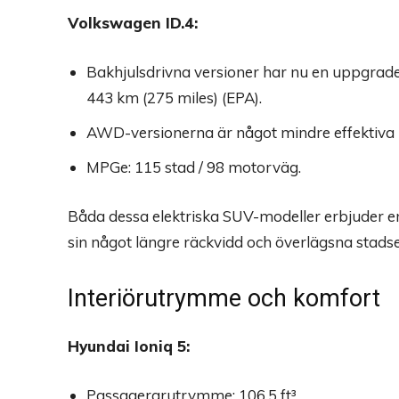
Volkswagen ID.4:
Bakhjulsdrivna versioner har nu en uppgrade
443 km (275 miles) (EPA).
AWD-versionerna är något mindre effektiva m
MPGe: 115 stad / 98 motorväg.
Båda dessa elektriska SUV-modeller erbjuder en
sin något längre räckvidd och överlägsna stadsef
Interiörutrymme och komfort
Hyundai Ioniq 5:
Passagerarutrymme: 106,5 ft³.