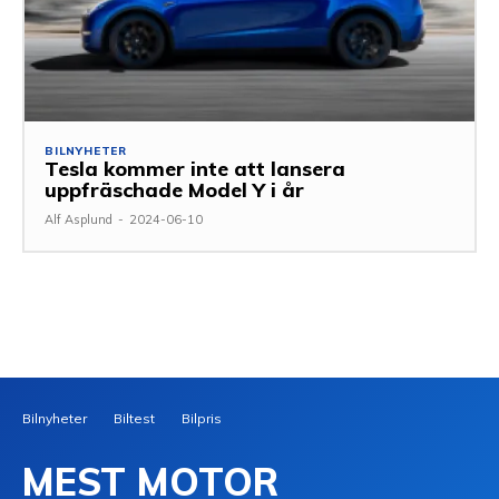
BILNYHETER
Tesla kommer inte att lansera
uppfräschade Model Y i år
Alf Asplund
-
2024-06-10
Bilnyheter
Biltest
Bilpris
MEST MOTOR