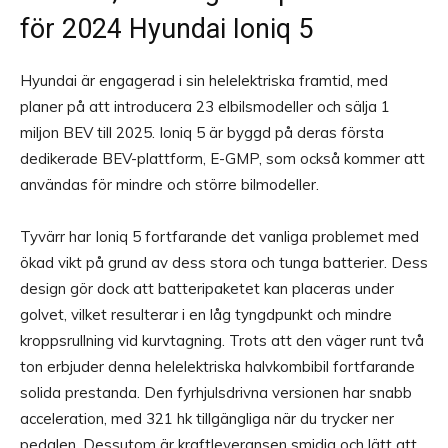
för 2024 Hyundai Ioniq 5
Hyundai är engagerad i sin helelektriska framtid, med
planer på att introducera 23 elbilsmodeller och sälja 1
miljon BEV till 2025. Ioniq 5 är byggd på deras första
dedikerade BEV-plattform, E-GMP, som också kommer att
användas för mindre och större bilmodeller.
Tyvärr har Ioniq 5 fortfarande det vanliga problemet med
ökad vikt på grund av dess stora och tunga batterier. Dess
design gör dock att batteripaketet kan placeras under
golvet, vilket resulterar i en låg tyngdpunkt och mindre
kroppsrullning vid kurvtagning. Trots att den väger runt två
ton erbjuder denna helelektriska halvkombibil fortfarande
solida prestanda. Den fyrhjulsdrivna versionen har snabb
acceleration, med 321 hk tillgängliga när du trycker ner
pedalen. Dessutom är kraftleveransen smidig och lätt att