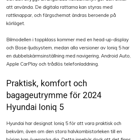
att använda. De digitala rattarna kan styras med
rattknappar, och färgschemat ändras beroende på
körläget.
Bilmodellen i toppklass kommer med en head-up-display
och Bose-ljudsystem, medan alla versioner av Ioniq 5 har
en dubbelskärmsinställning med navigering, Android Auto,
Apple CarPlay och trådlös telefonladdning.
Praktisk, komfort och
bagageutrymme för 2024
Hyundai Ioniq 5
Hyundai har designat Ioniq 5 för att vara praktisk och
bekväm, även om den stora halvkombistorleken till en
början kan överraska dig. Detta innebär dock att det finns