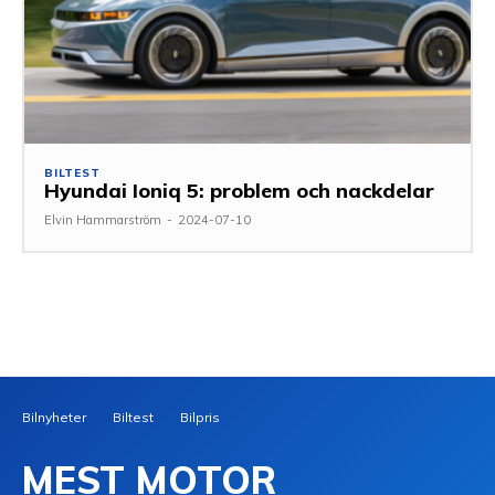
BILTEST
Hyundai Ioniq 5: problem och nackdelar
Elvin Hammarström
-
2024-07-10
Bilnyheter
Biltest
Bilpris
MEST MOTOR