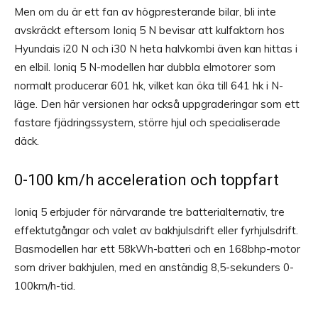
Men om du är ett fan av högpresterande bilar, bli inte
avskräckt eftersom Ioniq 5 N bevisar att kulfaktorn hos
Hyundais i20 N och i30 N heta halvkombi även kan hittas i
en elbil. Ioniq 5 N-modellen har dubbla elmotorer som
normalt producerar 601 hk, vilket kan öka till 641 hk i N-
läge. Den här versionen har också uppgraderingar som ett
fastare fjädringssystem, större hjul och specialiserade
däck.
0-100 km/h acceleration och toppfart
Ioniq 5 erbjuder för närvarande tre batterialternativ, tre
effektutgångar och valet av bakhjulsdrift eller fyrhjulsdrift.
Basmodellen har ett 58kWh-batteri och en 168bhp-motor
som driver bakhjulen, med en anständig 8,5-sekunders 0-
100km/h-tid.