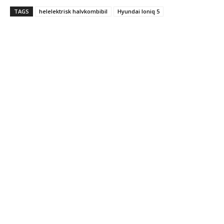
TAGS
helelektrisk halvkombibil
Hyundai Ioniq 5