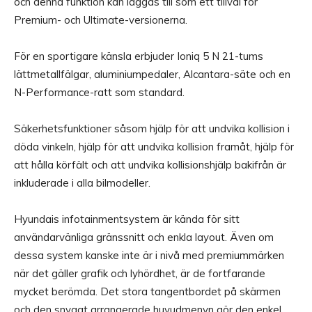
och denna funktion kan läggas till som ett tillval för
Premium- och Ultimate-versionerna.
För en sportigare känsla erbjuder Ioniq 5 N 21-tums
lättmetallfälgar, aluminiumpedaler, Alcantara-säte och en
N-Performance-ratt som standard.
Säkerhetsfunktioner såsom hjälp för att undvika kollision i
döda vinkeln, hjälp för att undvika kollision framåt, hjälp för
att hålla körfält och att undvika kollisionshjälp bakifrån är
inkluderade i alla bilmodeller.
Hyundais infotainmentsystem är kända för sitt
användarvänliga gränssnitt och enkla layout. Även om
dessa system kanske inte är i nivå med premiummärken
när det gäller grafik och lyhördhet, är de fortfarande
mycket berömda. Det stora tangentbordet på skärmen
och den snyggt arrangerade huvudmenyn gör den enkel