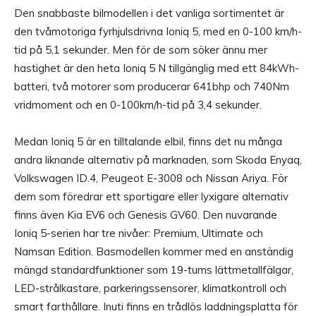
Den snabbaste bilmodellen i det vanliga sortimentet är
den tvåmotoriga fyrhjulsdrivna Ioniq 5, med en 0-100 km/h-
tid på 5,1 sekunder. Men för de som söker ännu mer
hastighet är den heta Ioniq 5 N tillgänglig med ett 84kWh-
batteri, två motorer som producerar 641bhp och 740Nm
vridmoment och en 0-100km/h-tid på 3,4 sekunder.
Medan Ioniq 5 är en tilltalande elbil, finns det nu många
andra liknande alternativ på marknaden, som Skoda Enyaq,
Volkswagen ID.4, Peugeot E-3008 och Nissan Ariya. För
dem som föredrar ett sportigare eller lyxigare alternativ
finns även Kia EV6 och Genesis GV60. Den nuvarande
Ioniq 5-serien har tre nivåer: Premium, Ultimate och
Namsan Edition. Basmodellen kommer med en anständig
mängd standardfunktioner som 19-tums lättmetallfälgar,
LED-strålkastare, parkeringssensorer, klimatkontroll och
smart farthållare. Inuti finns en trådlös laddningsplatta för