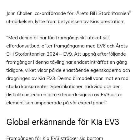
John Challen, co-ordförande för “Årets Bil i Storbritannien”
utmärkelsen, lyfte fram betydelsen av Kias prestation:
“Med denna bil har Kia framgångsrikt utökat sitt
elfordonsutbud, efter framgångarna med EV6 och Årets
Bil i Storbritannien 2024 – EV9. Att uppnå efterföljande
framgångar i denna tävling har endast inträffat en gång
tidigare, vilket visar på de enastående egenskaperna och
dragningen av Kia EV3. Denna bilmodell vann mot en rad
starka konkurrenter. Specifikationer, räckvidd och den
distinkta interiören och exteriördesignen av EV3 är tre
element som imponerade på vår expertpanel.”
Global erkännande för Kia EV3
Framgången för Kia EV3 sträcker sig bortom