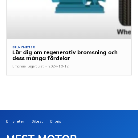
BILNYHETER
Lär dig om regenerativ bromsning och
dess många fördelar
Emanuel Lagerquist
-
2024-10-12
Bilnyheter
Biltest
Bilpris