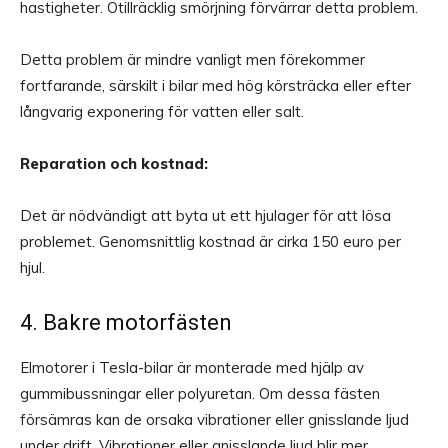
hastigheter. Otillräcklig smörjning förvärrar detta problem.
Detta problem är mindre vanligt men förekommer
fortfarande, särskilt i bilar med hög körsträcka eller efter
långvarig exponering för vatten eller salt.
Reparation och kostnad:
Det är nödvändigt att byta ut ett hjulager för att lösa
problemet. Genomsnittlig kostnad är cirka 150 euro per
hjul.
4. Bakre motorfästen
Elmotorer i Tesla-bilar är monterade med hjälp av
gummibussningar eller polyuretan. Om dessa fästen
försämras kan de orsaka vibrationer eller gnisslande ljud
under drift. Vibrationer eller gnisslande ljud blir mer