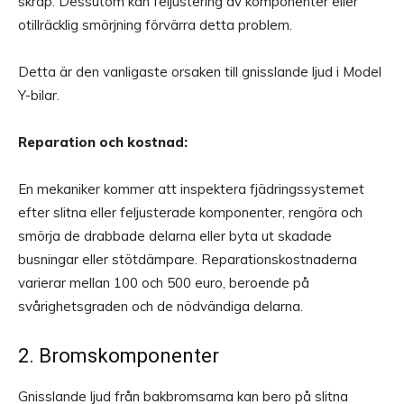
skräp. Dessutom kan feljustering av komponenter eller
otillräcklig smörjning förvärra detta problem.
Detta är den vanligaste orsaken till gnisslande ljud i Model
Y-bilar.
Reparation och kostnad:
En mekaniker kommer att inspektera fjädringssystemet
efter slitna eller feljusterade komponenter, rengöra och
smörja de drabbade delarna eller byta ut skadade
busningar eller stötdämpare. Reparationskostnaderna
varierar mellan 100 och 500 euro, beroende på
svårighetsgraden och de nödvändiga delarna.
2. Bromskomponenter
Gnisslande ljud från bakbromsarna kan bero på slitna